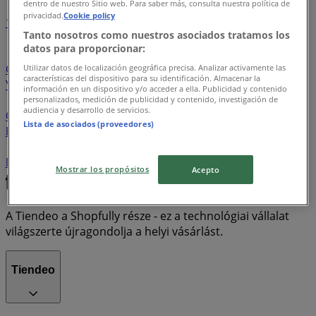
dentro de nuestro Sitio web. Para saber más, consulta nuestra política de
privacidad.
Cookie policy
1
2
3
4
5
Tanto nosotros como nuestros asociados tratamos los
datos para proporcionar:
Lidl
Aldi
Kik
Tesco
Emag
Pepco
T-Mobile
Coop
Spar
Sinsay
Penny Market
New Yorker
Utilizar datos de localización geográfica precisa. Analizar activamente las
características del dispositivo para su identificación. Almacenar la
Yettel
One
Zara
BENU Gyógyszertárak
Husqvarna
información en un dispositivo y/o acceder a ella. Publicidad y contenido
Adidas
OTP Bank
JYSK
Rossmann
Euronics
personalizados, medición de publicidad y contenido, investigación de
audiencia y desarrollo de servicios.
Orsay
Erste Bank
CCC
Alma Gyógyszertárak
Lista de asociados (proveedores)
Decathlon
K&H Bank
Pandora
Gyöngy Patikák
UPC
MKB Bank
Obi
Skechers
Humanic
CIB Bank
McDonald's
Media Markt
Praktiker
Real
Mostrar los propósitos
Acepto
A Tiendeo a Shopfully része - ez a technológiai vállalat
világszerte újragondolja a helyi vásárlást.
Tiendeo