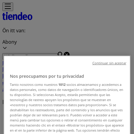
Ön itt van:
Abony
Featured
Hiper-Szupermarketek
Ruházat, cipők és
Continuar sin aceptar
kiegészítők
Elektronika
Otthon, kert és
barkácsolás
Gyógyszertárak és szépség
Sport
Gyermekek
Nos preocupamos por tu privacidad
és szabadidő
Autók, motorkerékpárok és
Tanto nosotros como nuestros
1012
socios almacenamos y accedemos a
alkatrészek
Éttermek
Bankok és szolgáltatások
datos personales, como datos de navegación o identificadores únicos, en
tu dispositivo. Si seleccionas Acepto, estarás permitiendo que las
tecnologías de rastreo apoyen los propósitos que se muestran en
Közeli üzletek
«nosotros y nuestros socios tratamos datos para proporcionar». Si se
deshabilitan los rastreadores, parte del contenido y los anuncios que ves
Tiendeo Abony-en
»
podrían dejar de ser relevantes para ti. Puedes volver a acceder a este
menú para cambiar tus opciones o retirar el consentimiento en cualquier
Üzletek listája itt: Abony
momento haciendo clic en el enlace «Mostrar los propósitos» que aparece
en el en la parte inferior de la página web. Tus opciones tendrán efecto