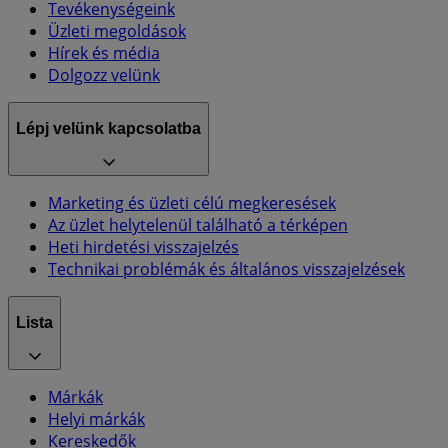
Tevékenységeink
Üzleti megoldások
Hírek és média
Dolgozz velünk
Lépj velünk kapcsolatba
Marketing és üzleti célú megkeresések
Az üzlet helytelenül található a térképen
Heti hirdetési visszajelzés
Technikai problémák és általános visszajelzések
Lista
Márkák
Helyi márkák
Kereskedők