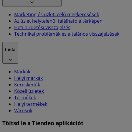
Marketing és üzleti célú megkeresések
Az üzlet helytelenül található a térképen
Heti hirdetési visszajelzés
Technikai problémák és általános visszajelzések
Lista
Márkák
Helyi márkák
Kereskedők
Közeli üzletek
Termékek
Helyi termékek
Városok
Töltsd le a Tiendeo aplikációt