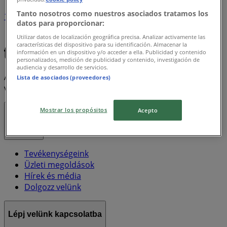
Tanto nosotros como nuestros asociados tratamos los
1
datos para proporcionar:
Utilizar datos de localización geográfica precisa. Analizar activamente las
Xxl
Electrolux
características del dispositivo para su identificación. Almacenar la
información en un dispositivo y/o acceder a ella. Publicidad y contenido
personalizados, medición de publicidad y contenido, investigación de
audiencia y desarrollo de servicios.
A Tiendeo a Shopfully része - ez a technológiai vállalat
Lista de asociados (proveedores)
világszerte újragondolja a helyi vásárlást.
Mostrar los propósitos
Acepto
Tiendeo
Tevékenységeink
Üzleti megoldások
Hírek és média
Dolgozz velünk
Lépj velünk kapcsolatba