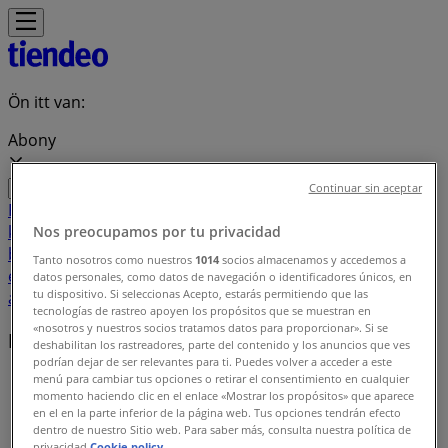
Ön itt van:
Abony
Continuar sin aceptar
Featured
Hiper-Szupermarketek
Ruházat, cipők és
kiegészítők
Elektronika
Otthon, kert és
Nos preocupamos por tu privacidad
barkácsolás
Gyógyszertárak és szépség
Sport
Gyermekek
Tanto nosotros como nuestros
1014
socios almacenamos y accedemos a
és szabadidő
Autók, motorkerékpárok és
datos personales, como datos de navegación o identificadores únicos, en
tu dispositivo. Si seleccionas Acepto, estarás permitiendo que las
alkatrészek
Éttermek
Bankok és szolgáltatások
tecnologías de rastreo apoyen los propósitos que se muestran en
«nosotros y nuestros socios tratamos datos para proporcionar». Si se
Helyi márkák
deshabilitan los rastreadores, parte del contenido y los anuncios que ves
podrían dejar de ser relevantes para ti. Puedes volver a acceder a este
menú para cambiar tus opciones o retirar el consentimiento en cualquier
Tiendeo Abony-en
»
momento haciendo clic en el enlace «Mostrar los propósitos» que aparece
en el en la parte inferior de la página web. Tus opciones tendrán efecto
Márkaindex
dentro de nuestro Sitio web. Para saber más, consulta nuestra política de
privacidad.
Cookie policy