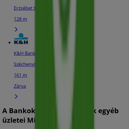
Erzsébet tér 2, Miskolc
128 m
K&H Bank
Széchenyi istván út 3-9., Miskolc
161 m
Zárva
A Bankok és szolgáltatások egyéb
üzletei Miskolc városában