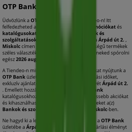
OTP Bank
Üdvözlünk a
OTP Bank
üzletében a Tiendeo-n! Itt
felfedezheted a legjobb
ajánlatokat
,
promóciókat
és
katalógusokat
ettől a kiemelkedő
Bankok és
szolgáltatások
márkától. Fizikai üzletünk a
Árpád út 2.
,
Miskolc
címen található, ahol kiváló minőségű termékek
széles választékát kínáljuk, hogy segítsünk neked spórolni
egész
2026 augusztus
során.
A Tiendeo-n mindig naprakész információkat nyújtunk a
OTP Bank
üzletéről, beleértve a nyitvatartási időket,
exkluzív ajánlatokat és az üzlet pontos helyét
Árpád út 2.
. Emellett hozzáférhetsz a legújabb
OTP Bank
katalógusokhoz, hogy felfedezhesd a legfrissebb akciókat
és kihasználhasd a nagyszerű kedvezményeket a(z)
Bankok és szolgáltatások
termékeire
Miskolc
-ben.
Ne hagyd ki a lehetőséget, hogy ellátogass a
OTP Bank
üzletébe a
Árpád út 2.
címen, és teljes vásárlási élményt