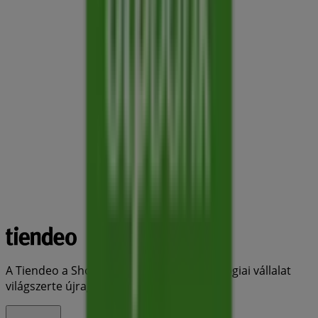
A Tiendeo a Shopfully része - ez a technológiai vállalat
világszerte újragondolja a helyi vásárlást.