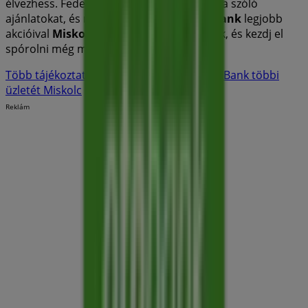
élvezhess. Fedezd fel a
augusztus
hónapra szóló
ajánlatokat, és maradj naprakész a
OTP Bank
legjobb
akcióival
Miskolc
-ben. Látogass el hozzánk, és kezdj el
spórolni még ma!
Több tájékoztatás — OTP Bank
Lásd a OTP Bank többi
üzletét Miskolc
Reklám