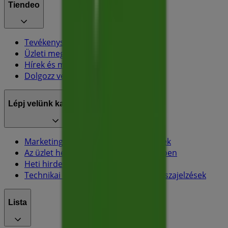
Tiendeo
Tevékenységeink
Üzleti megoldások
Hírek és média
Dolgozz velünk
Lépj velünk kapcsolatba
Marketing és üzleti célú megkeresések
Az üzlet helytelenül található a térképen
Heti hirdetési visszajelzés
Technikai problémák és általános visszajelzések
Lista