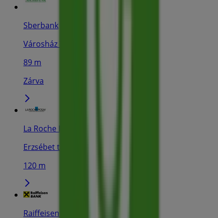
Sberbank
Városház Tér, Miskolc
89 m
Zárva
La Roche Posay
Erzsébet tér 4, Miskolc
120 m
Raiffeisen Bank