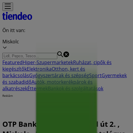
Ön itt van:
Miskolc
Featured
Hiper-Szupermarketek
Ruházat, cipők és
kiegészítők
Elektronika
Otthon, kert és
barkácsolás
Gyógyszertárak és szépség
Sport
Gyermekek
és szabadidő
Autók, motorkerékpárok és
alkatrészek
Éttermek
Bankok és szolgáltatások
Reklám
OTP Bank Bankfiók| Árpád út 2. ,