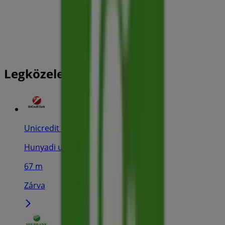
Legközelebbi üzletek
Unicredit Bank
Hunyadi u. 3., Miskolc
67 m
Zárva