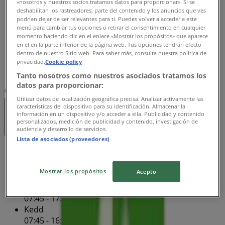
«nosotros y nuestros socios tratamos datos para proporcionar». Si se
Csütörtök
deshabilitan los rastreadores, parte del contenido y los anuncios que ves
podrían dejar de ser relevantes para ti. Puedes volver a acceder a este
07:45 - 16:00
menú para cambiar tus opciones o retirar el consentimiento en cualquier
Péntek
momento haciendo clic en el enlace «Mostrar los propósitos» que aparece
07:45 - 16:00
en el en la parte inferior de la página web. Tus opciones tendrán efecto
Szombat
dentro de nuestro Sitio web. Para saber más, consulta nuestra política de
privacidad.
Cookie policy
Zárva
Tanto nosotros como nuestros asociados tratamos los
datos para proporcionar:
Térkép
(1) 366-6388
Utilizar datos de localización geográfica precisa. Analizar activamente las
características del dispositivo para su identificación. Almacenar la
Zárva
información en un dispositivo y/o acceder a ella. Publicidad y contenido
personalizados, medición de publicidad y contenido, investigación de
audiencia y desarrollo de servicios.
Lista de asociados (proveedores)
Vasárnap
Zárva
Mostrar los propósitos
Acepto
Hétfő
07:45 - 17:00
Kedd
07:45 - 16:00