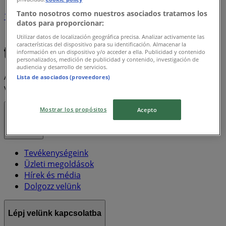
Tanto nosotros como nuestros asociados tratamos los
1
datos para proporcionar:
Utilizar datos de localización geográfica precisa. Analizar activamente las
Xxl
Electrolux
características del dispositivo para su identificación. Almacenar la
información en un dispositivo y/o acceder a ella. Publicidad y contenido
personalizados, medición de publicidad y contenido, investigación de
audiencia y desarrollo de servicios.
A Tiendeo a Shopfully része - ez a technológiai vállalat
Lista de asociados (proveedores)
világszerte újragondolja a helyi vásárlást.
Mostrar los propósitos
Acepto
Tiendeo
Tevékenységeink
Üzleti megoldások
Hírek és média
Dolgozz velünk
Lépj velünk kapcsolatba