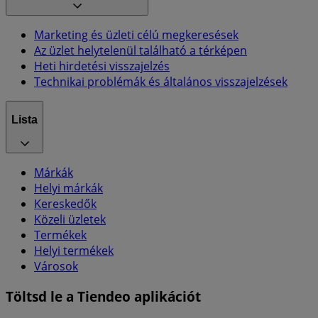
Marketing és üzleti célú megkeresések
Az üzlet helytelenül található a térképen
Heti hirdetési visszajelzés
Technikai problémák és általános visszajelzések
Lista
Márkák
Helyi márkák
Kereskedők
Közeli üzletek
Termékek
Helyi termékek
Városok
Töltsd le a Tiendeo aplikációt