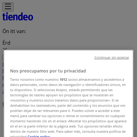
Ön itt van:
Érd
Continuar sin aceptar
Featured
Hiper-Szupermarketek
Ruházat, cipők és
kiegészítők
Elektronika
Otthon, kert és
Nos preocupamos por tu privacidad
barkácsolás
Gyógyszertárak és szépség
Sport
Gyermekek
Tanto nosotros como nuestros
1012
socios almacenamos y accedemos a
és szabadidő
Autók, motorkerékpárok és
datos personales, como datos de navegación o identificadores únicos, en
tu dispositivo. Si seleccionas Acepto, estarás permitiendo que las
alkatrészek
Éttermek
Bankok és szolgáltatások
tecnologías de rastreo apoyen los propósitos que se muestran en
«nosotros y nuestros socios tratamos datos para proporcionar». Si se
Helyi márkák
deshabilitan los rastreadores, parte del contenido y los anuncios que ves
podrían dejar de ser relevantes para ti. Puedes volver a acceder a este
menú para cambiar tus opciones o retirar el consentimiento en cualquier
Tiendeo Érd-en
»
momento haciendo clic en el enlace «Mostrar los propósitos» que aparece
en el en la parte inferior de la página web. Tus opciones tendrán efecto
Márkaindex
dentro de nuestro Sitio web. Para saber más, consulta nuestra política de
privacidad.
Cookie policy