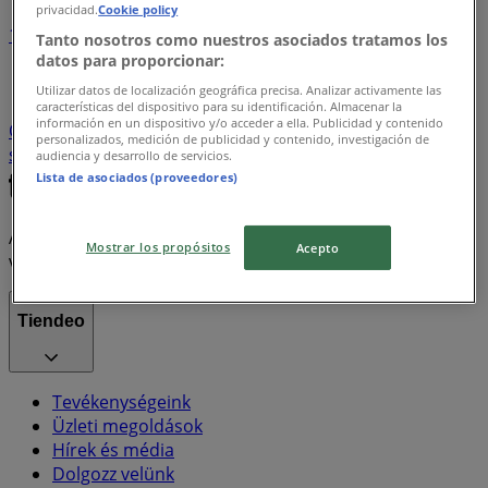
privacidad.
Cookie policy
1
Tanto nosotros como nuestros asociados tratamos los
datos para proporcionar:
Hiper-Szupermarketek
Ruházat, cipők és kiegészítők
Utilizar datos de localización geográfica precisa. Analizar activamente las
Teddy
gluténmentes pizza
szóda
Elektronika
características del dispositivo para su identificación. Almacenar la
información en un dispositivo y/o acceder a ella. Publicidad y contenido
Otthon, kert és barkácsolás
Sport
Bankok és
personalizados, medición de publicidad y contenido, investigación de
szolgáltatások
Gyógyszertárak és szépség
audiencia y desarrollo de servicios.
Lista de asociados (proveedores)
A Tiendeo a Shopfully része - ez a technológiai vállalat
Mostrar los propósitos
Acepto
világszerte újragondolja a helyi vásárlást.
Tiendeo
Tevékenységeink
Üzleti megoldások
Hírek és média
Dolgozz velünk