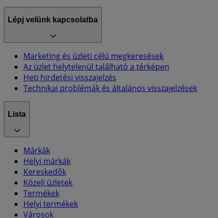
Lépj velünk kapcsolatba
Marketing és üzleti célú megkeresések
Az üzlet helytelenül található a térképen
Heti hirdetési visszajelzés
Technikai problémák és általános visszajelzések
Lista
Márkák
Helyi márkák
Kereskedők
Közeli üzletek
Termékek
Helyi termékek
Városok