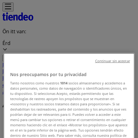
Ön itt van:
Érd
Continuar sin aceptar
Featured
Hiper-Szupermarketek
Ruházat, cipők és
kiegészítők
Elektronika
Otthon, kert és
Nos preocupamos por tu privacidad
barkácsolás
Gyógyszertárak és szépség
Sport
Gyermekek
Tanto nosotros como nuestros
1014
socios almacenamos y accedemos a
és szabadidő
Autók, motorkerékpárok és
datos personales, como datos de navegación o identificadores únicos, en
alkatrészek
Éttermek
Bankok és szolgáltatások
tu dispositivo. Si seleccionas Acepto, estarás permitiendo que las
tecnologías de rastreo apoyen los propósitos que se muestran en
Ajánlatok indexe Érd
«nosotros y nuestros socios tratamos datos para proporcionar». Si se
deshabilitan los rastreadores, parte del contenido y los anuncios que ves
podrían dejar de ser relevantes para ti. Puedes volver a acceder a este
Tiendeo Érd-en
»
menú para cambiar tus opciones o retirar el consentimiento en cualquier
momento haciendo clic en el enlace «Mostrar los propósitos» que aparece
Kínálatok listája
en el en la parte inferior de la página web. Tus opciones tendrán efecto
dentro de nuestro Sitio web. Para saber más, consulta nuestra política de