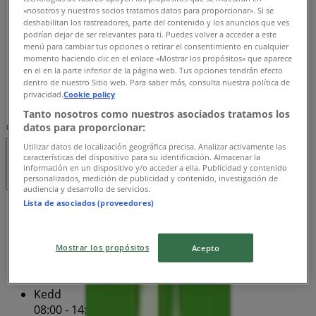
«nosotros y nuestros socios tratamos datos para proporcionar». Si se
Csütörtök
deshabilitan los rastreadores, parte del contenido y los anuncios que ves
08:00 - 14:00
podrían dejar de ser relevantes para ti. Puedes volver a acceder a este
Péntek
menú para cambiar tus opciones o retirar el consentimiento en cualquier
momento haciendo clic en el enlace «Mostrar los propósitos» que aparece
08:00 - 12:00
en el en la parte inferior de la página web. Tus opciones tendrán efecto
Szombat
dentro de nuestro Sitio web. Para saber más, consulta nuestra política de
privacidad.
Cookie policy
Zárva
Tanto nosotros como nuestros asociados tratamos los
datos para proporcionar:
Térkép
(1) 366-6388
Utilizar datos de localización geográfica precisa. Analizar activamente las
características del dispositivo para su identificación. Almacenar la
Zárva
información en un dispositivo y/o acceder a ella. Publicidad y contenido
personalizados, medición de publicidad y contenido, investigación de
audiencia y desarrollo de servicios.
Lista de asociados (proveedores)
Vasárnap
Zárva
Mostrar los propósitos
Acepto
Hétfő
08:00 - 17:00
Kedd
08:00 - 14:00