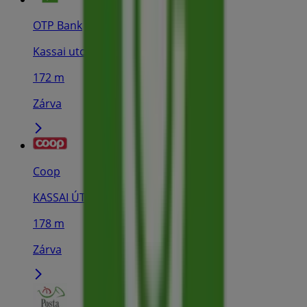
OTP Bank
Kassai utca 16., Szikszó
172 m
Zárva
Coop
KASSAI ÚT 14/B., Szikszó
178 m
Zárva