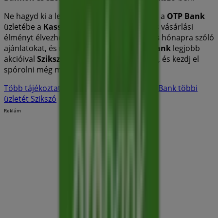
Ne hagyd ki a lehetőséget, hogy ellátogass a
OTP Bank
üzletébe a
Kassai utca 16.
címen, és teljes vásárlási
élményt élvezhess. Fedezd fel a
augusztus
hónapra szóló
ajánlatokat, és maradj naprakész a
OTP Bank
legjobb
akcióival
Szikszó
-ben. Látogass el hozzánk, és kezdj el
spórolni még ma!
Több tájékoztatás — OTP Bank
Lásd a OTP Bank többi
üzletét Szikszó
Reklám