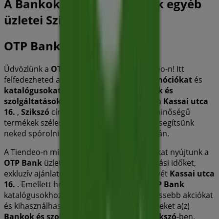
A Bankok és szolgáltatások egyéb
üzletei Szikszó városában
OTP Bank
Üdvözlünk a
OTP Bank
üzletében a Tiendeo-n! Itt
felfedezheted a legjobb
ajánlatokat
,
promóciókat
és
katalógusokat
ettől a kiemelkedő
Bankok és
szolgáltatások
márkától. Fizikai üzletünk a
Kassai utca
16.
,
Szikszó
címen található, ahol kiváló minőségű
termékek széles választékát kínáljuk, hogy segítsünk
neked spórolni egész
2026 augusztus
során.
A Tiendeo-n mindig naprakész információkat nyújtunk a
OTP Bank
üzletéről, beleértve a nyitvatartási időket,
exkluzív ajánlatokat és az üzlet pontos helyét
Kassai utca
16.
. Emellett hozzáférhetsz a legújabb
OTP Bank
katalógusokhoz, hogy felfedezhesd a legfrissebb akciókat
és kihasználhasd a nagyszerű kedvezményeket a(z)
Bankok és szolgáltatások
termékeire
Szikszó
-ben.