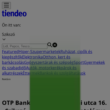
Ön itt van:
Szikszó
Featured
Hiper-Szupermarketek
Ruházat, cipők és
kiegészítők
Elektronika
Otthon, kert és
barkácsolás
Gyógyszertárak és szépség
Sport
Gyermekek
és szabadidő
Autók, motorkerékpárok és
alkatrészek
Éttermek
Bankok és szolgáltatások
Reklám
OTP Bank Bankfiók| Kassai utca 16.