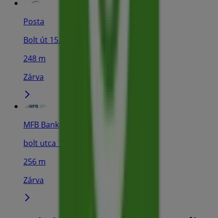
Posta
Bolt út 15., Szikszó
248 m
Zárva
MFB Bank
bolt utca 11, Szikszó
256 m
Zárva