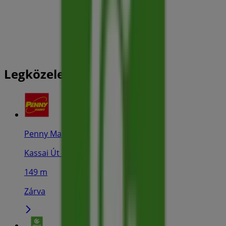
Legközelebbi üzletek
Penny Market
Kassai Út 15., Szikszó
149 m
Zárva