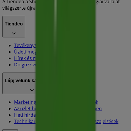
A Tiendeo a Shopfully része - ez a technológiai vállalat
világszerte újragondolja a helyi vásárlást.
Tiendeo
Tevékenységeink
Üzleti megoldások
Hírek és média
Dolgozz velünk
Lépj velünk kapcsolatba
Marketing és üzleti célú megkeresések
Az üzlet helytelenül található a térképen
Heti hirdetési visszajelzés
Technikai problémák és általános visszajelzések