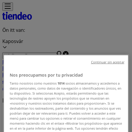
Ön itt van:
Kaposvár
Featured
Hiper-Szupermarketek
Ruházat, cipők és
Continuar sin aceptar
kiegészítők
Elektronika
Otthon, kert és
barkácsolás
Gyógyszertárak és szépség
Sport
Gyermekek
Nos preocupamos por tu privacidad
és szabadidő
Autók, motorkerékpárok és
Tanto nosotros como nuestros
1014
socios almacenamos y accedemos a
alkatrészek
Éttermek
Bankok és szolgáltatások
datos personales, como datos de navegación o identificadores únicos, en
tu dispositivo. Si seleccionas Acepto, estarás permitiendo que las
tecnologías de rastreo apoyen los propósitos que se muestran en
Közeli üzletek
«nosotros y nuestros socios tratamos datos para proporcionar». Si se
deshabilitan los rastreadores, parte del contenido y los anuncios que ves
Tiendeo Kaposvár-en
»
podrían dejar de ser relevantes para ti. Puedes volver a acceder a este
menú para cambiar tus opciones o retirar el consentimiento en cualquier
Üzletek listája itt: Kaposvár
momento haciendo clic en el enlace «Mostrar los propósitos» que aparece
en el en la parte inferior de la página web. Tus opciones tendrán efecto