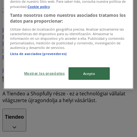
dentro de nuestro Sitio web. Para saber más, consulta nuestra política de
privacidad.
Cookie policy
1
2
3
4
5
Tanto nosotros como nuestros asociados tratamos los
datos para proporcionar:
Chef Market
Calvin Klein
Fiat
Citroën
Hyundai
BMW
Volkswagen
Dacia
Oriflame
Vans
Utilizar datos de localización geográfica precisa. Analizar activamente las
características del dispositivo para su identificación. Almacenar la
KOCKAÁRUHÁZ
ASOS
Saxoo London
Optic World
información en un dispositivo y/o acceder a ella. Publicidad y contenido
DHL
Kangaboo
Elefani
Sberbank
COOP Szolnok
personalizados, medición de publicidad y contenido, investigación de
audiencia y desarrollo de servicios.
spejzuzletek
Crystal Nails
Women'Secret
ASUS
Lista de asociados (proveedores)
Peugeot
Vapiano
Babaszafari
Neckermann
Chicco
Fornetti
BP Shop
Renault
Pizza King
Opel
The
Body Shop
Garage Store
Bonprix
Mostrar los propósitos
Acepto
A Tiendeo a Shopfully része - ez a technológiai vállalat
világszerte újragondolja a helyi vásárlást.
Tiendeo