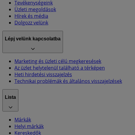
Tevékenységeink
Üzleti megoldások
Hírek és média
Dolgozz velünk
Lépj velünk kapcsolatba
Marketing és üzleti célú megkeresések
Az üzlet helytelenül található a térképen
Heti hirdetési visszajelzés
Technikai problémák és általános visszajelzések
Lista
Márkák
Helyi márkák
Kereskedők