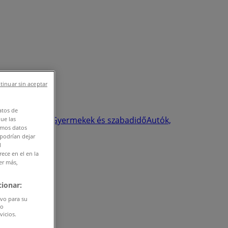
tinuar sin aceptar
atos de
 szépség
Sport
Gyermekek és szabadidő
Autók,
que las
amos datos
 podrían dejar
l
ece en el en la
er más,
ionar:
ivo para su
do
vicios.