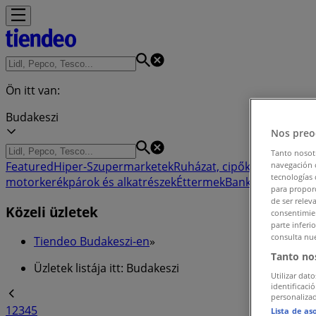
Ön itt van:
Budakeszi
Nos preo
Tanto nosot
Featured
Hiper-Szupermarketek
Ruházat, cipők és kiegészít
navegación o
tecnologías 
motorkerékpárok és alkatrészek
Éttermek
Bankok és szolgá
para proporc
de ser relev
Közeli üzletek
consentimien
parte inferi
consulta nue
Tiendeo Budakeszi-en
»
Tanto no
Üzletek listája itt: Budakeszi
Utilizar dato
identificaci
personalizad
1
2
3
4
5
Lista de as