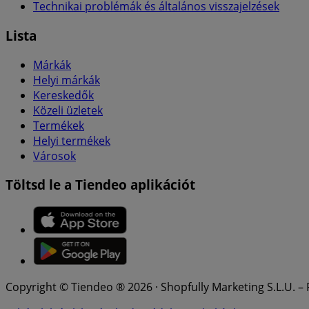
Technikai problémák és általános visszajelzések
Lista
Márkák
Helyi márkák
Kereskedők
Közeli üzletek
Termékek
Helyi termékek
Városok
Töltsd le a Tiendeo aplikációt
Copyright © Tiendeo ® 2026 · Shopfully Marketing S.L.U. –