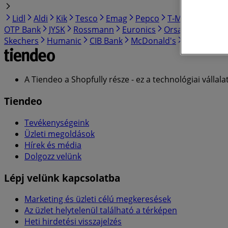
Lidl
Aldi
Kik
Tesco
Emag
Pepco
T-Mobile
Coo
OTP Bank
JYSK
Rossmann
Euronics
Orsay
Erste Ba
Skechers
Humanic
CIB Bank
McDonald's
Media Mark
A Tiendeo a Shopfully része - ez a technológiai vállalat
Tiendeo
Tevékenységeink
Üzleti megoldások
Hírek és média
Dolgozz velünk
Lépj velünk kapcsolatba
Marketing és üzleti célú megkeresések
Az üzlet helytelenül található a térképen
Heti hirdetési visszajelzés