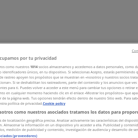
Con
cupamos por tu privacidad
ros como nuestros
1014
socios almacenamos y accedemos a datos personales, como d
ők
Elektronika
Otthon, kert és barkácsolás
Gyógyszertárak és
 identificadores únicos, en tu dispositivo. Si seleccionas Acepto, estarás permitiendo 
de rastreo apoyen los propósitos que se muestran en «nosotros y nuestros socios trat
ltatások
ionar». Si se deshabilitan los rastreadores, parte del contenido y los anuncios que ves
antes para ti. Puedes volver a acceder a este menú para cambiar tus opciones o retirar e
to en cualquier momento haciendo clic en el enlace «Mostrar los propósitos» que apar
or de la página web. Tus opciones tendrán efecto dentro de nuestro Sitio web. Para sab
stra política de privacidad.
Cookie policy
sotros como nuestros asociados tratamos los datos para proporc
s de localización geográfica precisa. Analizar activamente las características del disposit
ón. Almacenar la información en un dispositivo y/o acceder a ella. Publicidad y conteni
os, medición de publicidad y contenido, investigación de audiencia y desarrollo de ser
ociados (proveedores)