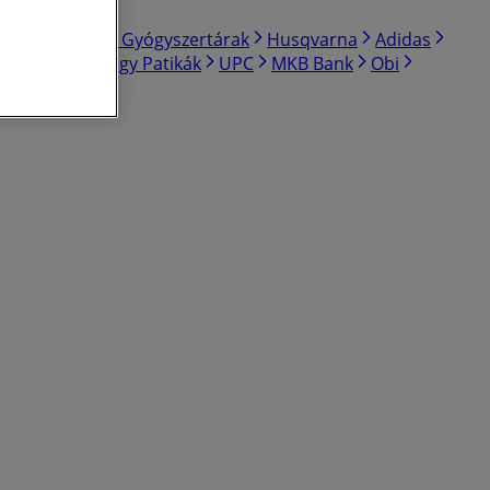
Zara
BENU Gyógyszertárak
Husqvarna
Adidas
andora
Gyöngy Patikák
UPC
MKB Bank
Obi