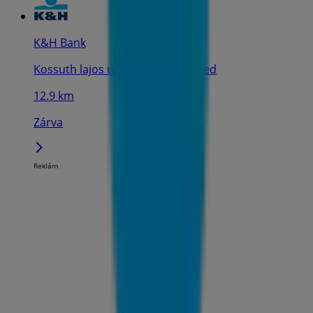
K&H Bank
Kossuth lajos utca 5., Balatonfüred
12.9 km
Zárva
Reklám