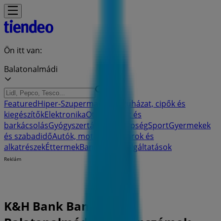
Ön itt van:
Balatonalmádi
Featured
Hiper-Szupermarketek
Ruházat, cipők és
kiegészítők
Elektronika
Otthon, kert és
barkácsolás
Gyógyszertárak és szépség
Sport
Gyermekek
és szabadidő
Autók, motorkerékpárok és
alkatrészek
Éttermek
Bankok és szolgáltatások
Reklám
K&H Bank Bankfiókok