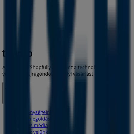
A Tiendeo a Shopfully része - ez a technológiai vállalat
világszerte újragondolja a helyi vásárlást.
Tiendeo
Tevékenységeink
Üzleti megoldások
Hírek és média
Dolgozz velünk