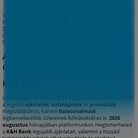
K&H Bank Siófok
K&H Bank Balatonfüred
K&H Bank
Veszprém
K&H Bank Enying
K&H Bank Várpalota
K&H Bank Zirc
K&H Bank Tab
K&H Bank Ajka
K&H
Bank Székesfehérvár
K&H Bank Balatonboglár
K&H
Bank Mór
K&H Bank Tamási
Nézz meg több várost
A Bankok és szolgáltatások egyéb
üzletei Balatonalmádi városában
K&H Bank
Üdvözlünk a Tiendeo-nál! Ez a legjobb választás nemcsak
a legjobb
ajánlatok
,
katalógusok
és
promóciók
megtalálásához, hanem
Balatonalmádi
legkiemelkedőbb üzleteinek felfedezéséhez is.
2026
augusztus
hónapjában platformunkon megismerheted
a
K&H Bank
legújabb ajánlatait, valamint a hozzád