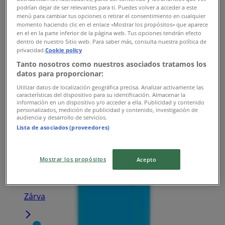
podrían dejar de ser relevantes para ti. Puedes volver a acceder a este
menú para cambiar tus opciones o retirar el consentimiento en cualquier
K&H Bank
momento haciendo clic en el enlace «Mostrar los propósitos» que aparece
en el en la parte inferior de la página web. Tus opciones tendrán efecto
Mindszenty józsef utca 4., Veszprém
dentro de nuestro Sitio web. Para saber más, consulta nuestra política de
privacidad.
Cookie policy
9.9 km
Tanto nosotros como nuestros asociados tratamos los
datos para proporcionar:
Zárva
Utilizar datos de localización geográfica precisa. Analizar activamente las
características del dispositivo para su identificación. Almacenar la
información en un dispositivo y/o acceder a ella. Publicidad y contenido
personalizados, medición de publicidad y contenido, investigación de
audiencia y desarrollo de servicios.
Lista de asociados (proveedores)
K&H Bank
Cserhát lakótelep 8., Veszprém
Mostrar los propósitos
Acepto
10.2 km
Zárva