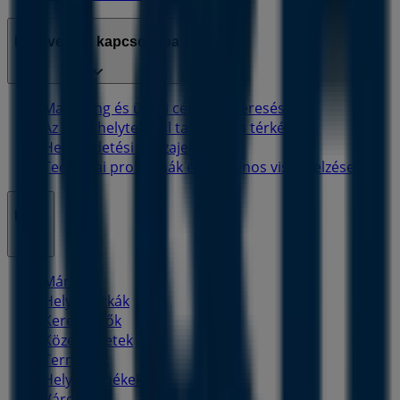
Lépj velünk kapcsolatba
Marketing és üzleti célú megkeresések
Az üzlet helytelenül található a térképen
Heti hirdetési visszajelzés
Technikai problémák és általános visszajelzések
Lista
Márkák
Helyi márkák
Kereskedők
Közeli üzletek
Termékek
Helyi termékek
Városok