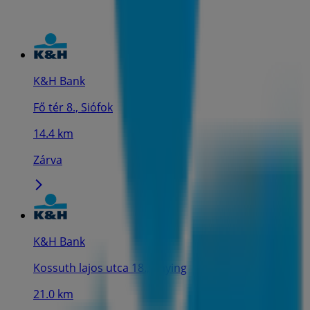
K&H Bank
Fő tér 8., Siófok
14.4 km
Zárva
K&H Bank
Kossuth lajos utca 18., Enying
21.0 km