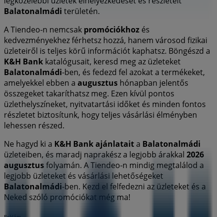
legközelebbi üzletek elhelyezkedését és részleteit
Balatonalmádi
területén.
A Tiendeo-n nemcsak
promóciókhoz
és
kedvezményekhez férhetsz hozzá, hanem városod fizikai
üzleteiről is teljes körű információt kaphatsz. Böngészd a
K&H Bank
katalógusait, keresd meg az üzleteket
Balatonalmádi
-ben, és fedezd fel azokat a termékeket,
amelyekkel ebben a
augusztus
hónapban jelentős
összegeket takaríthatsz meg. Ezen kívül pontos
üzlethelyszíneket, nyitvatartási időket és minden fontos
részletet biztosítunk, hogy teljes vásárlási élményben
lehessen részed.
Ne hagyd ki a
K&H Bank
ajánlatait
a
Balatonalmádi
üzleteiben, és maradj naprakész a legjobb árakkal
2026
augusztus
folyamán. A Tiendeo-n mindig megtalálod a
legjobb üzleteket és vásárlási lehetőségeket
Balatonalmádi
-ben. Kezd el felfedezni az üzleteket és a
Neked szóló promóciókat még ma!
Reklám