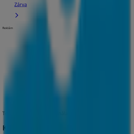
Zárva
Reklám
Tervezzük közzétenni a kínálatokat - K&H Bank
K&H Bank üzletek városai