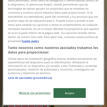
datos personales, como datos de navegación o identificadores únicos, en
tu dispositivo. Si seleccionas Acepto, estarás permitiendo que las
tecnologías de rastreo apoyen los propósitos que se muestran en
«nosotros y nuestros socios tratamos datos para proporcionar». Si se
deshabilitan los rastreadores, parte del contenido y los anuncios que ves
podrían dejar de ser relevantes para ti. Puedes volver a acceder a este
menú para cambiar tus opciones o retirar el consentimiento en cualquier
momento haciendo clic en el enlace «Mostrar los propósitos» que aparece
en el en la parte inferior de la página web. Tus opciones tendrán efecto
dentro de nuestro Sitio web. Para saber más, consulta nuestra política de
privacidad.
Cookie policy
Tanto nosotros como nuestros asociados tratamos los
{"numCatalogs":0}
datos para proporcionar:
Utilizar datos de localización geográfica precisa. Analizar activamente las
Menetrendek és címek
características del dispositivo para su identificación. Almacenar la
información en un dispositivo y/o acceder a ella. Publicidad y contenido
Neckermann
personalizados, medición de publicidad y contenido, investigación de
audiencia y desarrollo de servicios.
Lista de asociados (proveedores)
Mostrar los propósitos
Acepto
Neckermann
Londoni krt. 3., Szeged