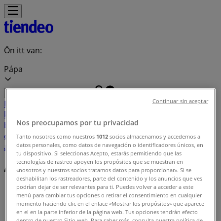
Ön itt van:
Pápa
Continuar sin aceptar
Featured
Hiper-Szupermarketek
Ruházat, cipők és
kiegészítők
Elektronika
Otthon, kert és
Nos preocupamos por tu privacidad
barkácsolás
Gyógyszertárak és szépség
Sport
Gyermekek
és szabadidő
Autók, motorkerékpárok és
Tanto nosotros como nuestros
1012
socios almacenamos y accedemos a
datos personales, como datos de navegación o identificadores únicos, en
alkatrészek
Éttermek
Bankok és szolgáltatások
tu dispositivo. Si seleccionas Acepto, estarás permitiendo que las
tecnologías de rastreo apoyen los propósitos que se muestran en
Ajánlatok indexe Pápa
«nosotros y nuestros socios tratamos datos para proporcionar». Si se
deshabilitan los rastreadores, parte del contenido y los anuncios que ves
podrían dejar de ser relevantes para ti. Puedes volver a acceder a este
Tiendeo Pápa-en
»
menú para cambiar tus opciones o retirar el consentimiento en cualquier
momento haciendo clic en el enlace «Mostrar los propósitos» que aparece
Kínálatok listája
en el en la parte inferior de la página web. Tus opciones tendrán efecto
dentro de nuestro Sitio web. Para saber más, consulta nuestra política de