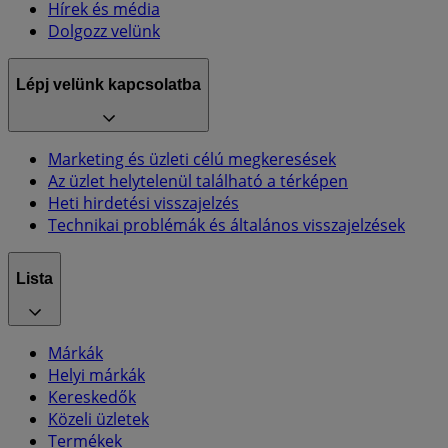
Hírek és média
Dolgozz velünk
Lépj velünk kapcsolatba
Marketing és üzleti célú megkeresések
Az üzlet helytelenül található a térképen
Heti hirdetési visszajelzés
Technikai problémák és általános visszajelzések
Lista
Márkák
Helyi márkák
Kereskedők
Közeli üzletek
Termékek