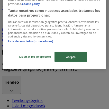
privacidad.
Cookie policy
1
Tanto nosotros como nuestros asociados tratamos los
datos para proporcionar:
Hiper-Szupermarketek
Ruházat, cipők és kiegészítők
Utilizar datos de localización geográfica precisa. Analizar activamente las
Teddy
gluténmentes pizza
szóda
Elektronika
características del dispositivo para su identificación. Almacenar la
mosógép
Otthon, kert és barkácsolás
paradicsomlé
información en un dispositivo y/o acceder a ella. Publicidad y contenido
personalizados, medición de publicidad y contenido, investigación de
Sport
Bankok és szolgáltatások
Laminált padló
audiencia y desarrollo de servicios.
társalgó bútorok
Gyógyszertárak és szépség
Lista de asociados (proveedores)
Állateledel
Gyermekek és szabadidő
Mostrar los propósitos
Acepto
A Tiendeo a Shopfully része - ez a technológiai vállalat
világszerte újragondolja a helyi vásárlást.
Tiendeo
Tevékenységeink
Üzleti megoldások