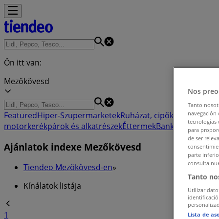
Ön itt van:
Mezőkövesd
Nos preo
Tanto nosot
navegación o
Featured
Hiper-Szupermarketek
Ruházat, cipők és kiegészít
tecnologías 
motorkerékpárok és alkatrészek
Éttermek
Bankok és szolgá
para proporc
de ser relev
Ajánlatok indexe Mezőkövesd
consentimien
parte inferi
consulta nue
Tiendeo Mezőkövesd-en
»
Tanto no
Kínálatok listája
Utilizar dato
identificaci
personalizad
1
Lista de as