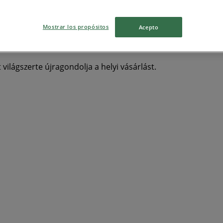
Teddy
gluténmentes pizza
szóda
Elektronika
Otthon, k
Mostrar los propósitos
Acepto
 világszerte újragondolja a helyi vásárlást.