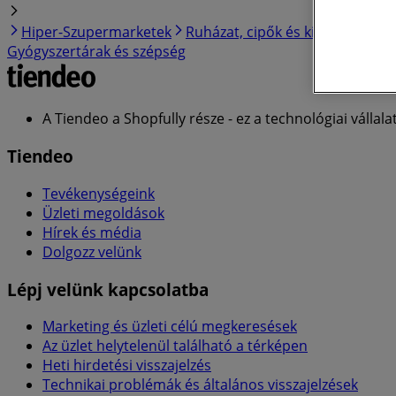
Hiper-Szupermarketek
Ruházat, cipők és kiegészítők
Gyógyszertárak és szépség
A Tiendeo a Shopfully része - ez a technológiai vállalat
Tiendeo
Tevékenységeink
Üzleti megoldások
Hírek és média
Dolgozz velünk
Lépj velünk kapcsolatba
Marketing és üzleti célú megkeresések
Az üzlet helytelenül található a térképen
Heti hirdetési visszajelzés
Technikai problémák és általános visszajelzések