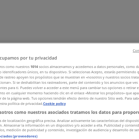
Con
cupamos por tu privacidad
ros como nuestros
1014
socios almacenamos y accedemos a datos personales, como d
 identificadores únicos, en tu dispositivo. Si seleccionas Acepto, estarás permitiendo 
ők
Elektronika
Otthon, kert és barkácsolás
Gyógyszertárak és
de rastreo apoyen los propósitos que se muestran en «nosotros y nuestros socios trat
ltatások
ionar». Si se deshabilitan los rastreadores, parte del contenido y los anuncios que ves
antes para ti. Puedes volver a acceder a este menú para cambiar tus opciones o retirar e
to en cualquier momento haciendo clic en el enlace «Mostrar los propósitos» que apar
or de la página web. Tus opciones tendrán efecto dentro de nuestro Sitio web. Para sab
stra política de privacidad.
Cookie policy
sotros como nuestros asociados tratamos los datos para proporc
s de localización geográfica precisa. Analizar activamente las características del disposit
ón. Almacenar la información en un dispositivo y/o acceder a ella. Publicidad y conteni
os, medición de publicidad y contenido, investigación de audiencia y desarrollo de ser
ociados (proveedores)