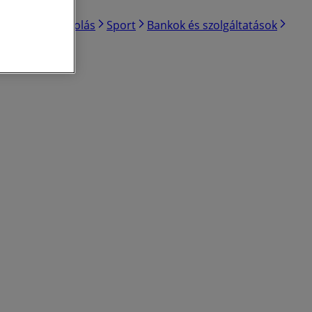
ert és barkácsolás
Sport
Bankok és szolgáltatások