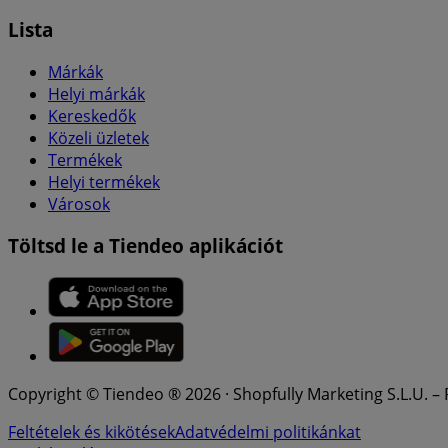
Lista
Márkák
Helyi márkák
Kereskedők
Közeli üzletek
Termékek
Helyi termékek
Városok
Töltsd le a Tiendeo aplikációt
Copyright © Tiendeo ® 2026 · Shopfully Marketing S.L.U. –
Feltételek és kikötések
Adatvédelmi politikánkat