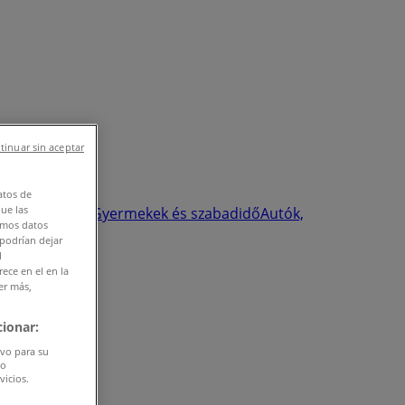
tinuar sin aceptar
atos de
que las
 szépség
Sport
Gyermekek és szabadidő
Autók,
amos datos
 podrían dejar
l
ece en el en la
er más,
ionar:
ivo para su
do
vicios.