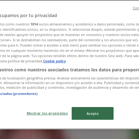
Con
cupamos por tu privacidad
ros como nuestros
1014
socios almacenamos y accedemos a datos personales, como d
 identificadores únicos, en tu dispositivo. Si seleccionas Acepto, estarás permitiendo 
de rastreo apoyen los propósitos que se muestran en «nosotros y nuestros socios trat
ionar». Si se deshabilitan los rastreadores, parte del contenido y los anuncios que ves
antes para ti. Puedes volver a acceder a este menú para cambiar tus opciones o retirar e
to en cualquier momento haciendo clic en el enlace «Mostrar los propósitos» que apar
 Komádi városban
or de la página web. Tus opciones tendrán efecto dentro de nuestro Sitio web. Para sab
stra política de privacidad.
Cookie policy
sotros como nuestros asociados tratamos los datos para proporc
s de localización geográfica precisa. Analizar activamente las características del disposit
ón. Almacenar la información en un dispositivo y/o acceder a ella. Publicidad y conteni
os, medición de publicidad y contenido, investigación de audiencia y desarrollo de ser
ociados (proveedores)
Mostrar los propósitos
Acepto