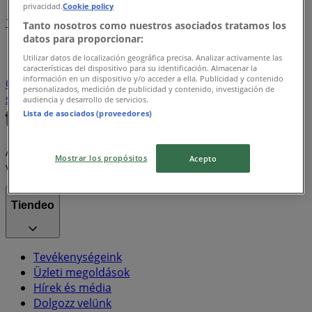
privacidad.
Cookie policy
1
Tanto nosotros como nuestros asociados tratamos los
datos para proporcionar:
Hiper-Szupermarketek
Ruházat, cipők és kiegészítők
Utilizar datos de localización geográfica precisa. Analizar activamente las
Teddy
gluténmentes pizza
szóda
Elektronika
características del dispositivo para su identificación. Almacenar la
información en un dispositivo y/o acceder a ella. Publicidad y contenido
Otthon, kert és barkácsolás
Sport
Bankok és
personalizados, medición de publicidad y contenido, investigación de
szolgáltatások
Gyógyszertárak és szépség
audiencia y desarrollo de servicios.
Lista de asociados (proveedores)
A Tiendeo a Shopfully része - ez a technológiai vállalat
Mostrar los propósitos
Acepto
világszerte újragondolja a helyi vásárlást.
Tiendeo
Tevékenységeink
Üzleti megoldások
Hírek és média
Dolgozz velünk