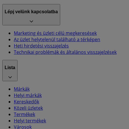
Lépj velünk kapcsolatba
Marketing és üzleti célú megkeresések
Az üzlet helytelenül található a térképen
Heti hirdetési visszajelzés
Technikai problémák és általános visszajelzések
Lista
Márkák
Helyi márkák
Kereskedők
Közeli üzletek
Termékek
Helyi termékek
Városok