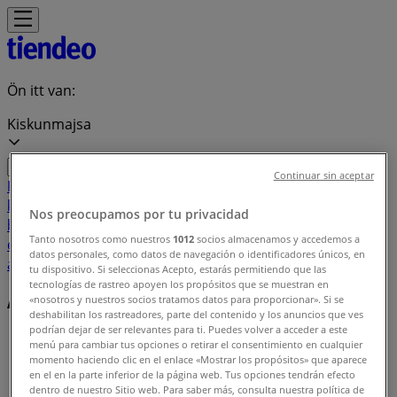
Ön itt van:
Kiskunmajsa
Continuar sin aceptar
Featured
Hiper-Szupermarketek
Ruházat, cipők és
kiegészítők
Elektronika
Otthon, kert és
Nos preocupamos por tu privacidad
barkácsolás
Gyógyszertárak és szépség
Sport
Gyermekek
Tanto nosotros como nuestros
1012
socios almacenamos y accedemos a
és szabadidő
Autók, motorkerékpárok és
datos personales, como datos de navegación o identificadores únicos, en
alkatrészek
Éttermek
Bankok és szolgáltatások
tu dispositivo. Si seleccionas Acepto, estarás permitiendo que las
tecnologías de rastreo apoyen los propósitos que se muestran en
Ajánlatok indexe Kiskunmajsa
«nosotros y nuestros socios tratamos datos para proporcionar». Si se
deshabilitan los rastreadores, parte del contenido y los anuncios que ves
podrían dejar de ser relevantes para ti. Puedes volver a acceder a este
Tiendeo Kiskunmajsa-en
»
menú para cambiar tus opciones o retirar el consentimiento en cualquier
momento haciendo clic en el enlace «Mostrar los propósitos» que aparece
Kínálatok listája
en el en la parte inferior de la página web. Tus opciones tendrán efecto
dentro de nuestro Sitio web. Para saber más, consulta nuestra política de