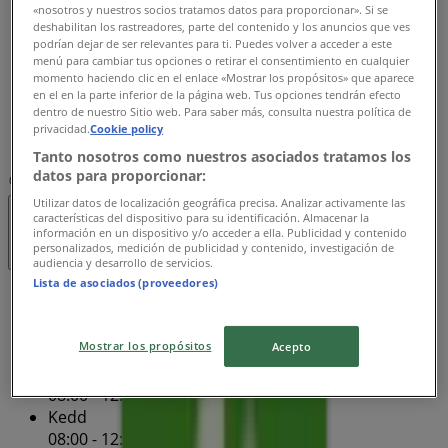
«nosotros y nuestros socios tratamos datos para proporcionar». Si se
Csütörtök
deshabilitan los rastreadores, parte del contenido y los anuncios que ves
08:00 - 12:00
podrían dejar de ser relevantes para ti. Puedes volver a acceder a este
menú para cambiar tus opciones o retirar el consentimiento en cualquier
Péntek
momento haciendo clic en el enlace «Mostrar los propósitos» que aparece
07:45 - 12:30
en el en la parte inferior de la página web. Tus opciones tendrán efecto
Szombat
dentro de nuestro Sitio web. Para saber más, consulta nuestra política de
privacidad.
Cookie policy
Zárva
Tanto nosotros como nuestros asociados tratamos los
datos para proporcionar:
Térkép
(1) 3666-388
Utilizar datos de localización geográfica precisa. Analizar activamente las
características del dispositivo para su identificación. Almacenar la
Zárva
información en un dispositivo y/o acceder a ella. Publicidad y contenido
personalizados, medición de publicidad y contenido, investigación de
audiencia y desarrollo de servicios.
Lista de asociados (proveedores)
Vasárnap
Zárva
Mostrar los propósitos
Acepto
Hétfő
08:00 - 12:00
Kedd
08:00 - 12:00