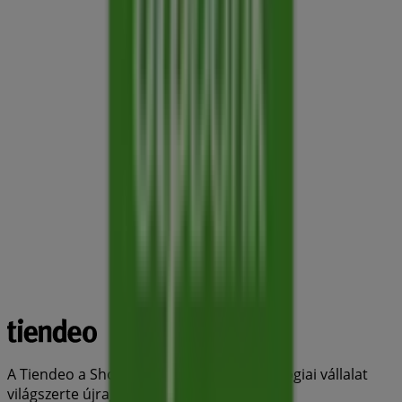
A Tiendeo a Shopfully része - ez a technológiai vállalat
világszerte újragondolja a helyi vásárlást.