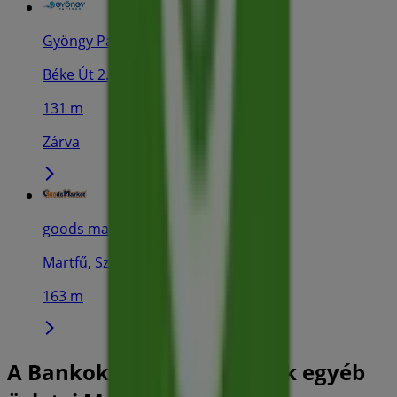
Gyöngy Patikák
Béke Út 2., Martfű
131 m
Zárva
goods market
Martfű, Szolnoki út 112, Martfű
163 m
A Bankok és szolgáltatások egyéb