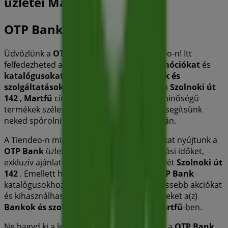
üzletei Martfű városában
OTP Bank
Üdvözlünk a
OTP Bank
üzletében a Tiendeo-n! Itt
felfedezheted a legjobb
ajánlatokat
,
promóciókat
és
katalógusokat
ettől a kiemelkedő
Bankok és
szolgáltatások
márkától. Fizikai üzletünk a
Szolnoki út
142
,
Martfű
címen található, ahol kiváló minőségű
termékek széles választékát kínáljuk, hogy segítsünk
neked spórolni egész
2026 augusztus
során.
A Tiendeo-n mindig naprakész információkat nyújtunk a
OTP Bank
üzletéről, beleértve a nyitvatartási időket,
exkluzív ajánlatokat és az üzlet pontos helyét
Szolnoki út
142
. Emellett hozzáférhetsz a legújabb
OTP Bank
katalógusokhoz, hogy felfedezhesd a legfrissebb akciókat
és kihasználhasd a nagyszerű kedvezményeket a(z)
Bankok és szolgáltatások
termékeire
Martfű
-ben.
Ne hagyd ki a lehetőséget, hogy ellátogass a
OTP Bank