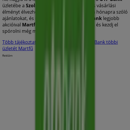
üzletébe a
Szolnoki út 142
címen, és teljes vásárlási
élményt élvezhess. Fedezd fel a
augusztus
hónapra szóló
ajánlatokat, és maradj naprakész a
OTP Bank
legjobb
akcióival
Martfű
-ben. Látogass el hozzánk, és kezdj el
spórolni még ma!
Több tájékoztatás — OTP Bank
Lásd a OTP Bank többi
üzletét Martfű
Reklám