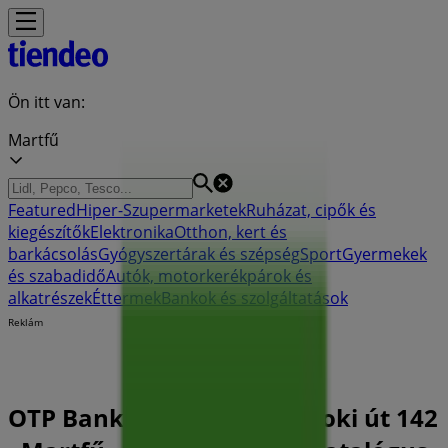
Ön itt van:
Martfű
Featured
Hiper-Szupermarketek
Ruházat, cipők és
kiegészítők
Elektronika
Otthon, kert és
barkácsolás
Gyógyszertárak és szépség
Sport
Gyermekek
és szabadidő
Autók, motorkerékpárok és
alkatrészek
Éttermek
Bankok és szolgáltatások
Reklám
OTP Bank Bankfiók| Szolnoki út 142