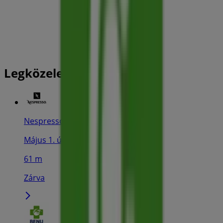
Legközelebbi üzletek
Nespresso
Május 1. út 3, Martfű
61 m
Zárva