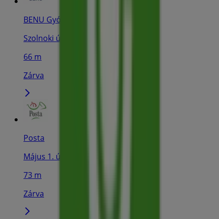
BENU Gyógyszertárak
Szolnoki út 71., Martfű
66 m
Zárva
Posta
Május 1. út 3., Martfű
73 m
Zárva