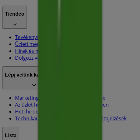
Tiendeo
Tevékenységeink
Üzleti megoldások
Hírek és média
Dolgozz velünk
Lépj velünk kapcsolatba
Marketing és üzleti célú megkeresések
Az üzlet helytelenül található a térképen
Heti hirdetési visszajelzés
Technikai problémák és általános visszajelzések
Lista