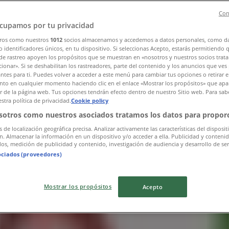
Con
cupamos por tu privacidad
ros como nuestros
1012
socios almacenamos y accedemos a datos personales, como d
 identificadores únicos, en tu dispositivo. Si seleccionas Acepto, estarás permitiendo 
de rastreo apoyen los propósitos que se muestran en «nosotros y nuestros socios trat
ionar». Si se deshabilitan los rastreadores, parte del contenido y los anuncios que ves
antes para ti. Puedes volver a acceder a este menú para cambiar tus opciones o retirar e
to en cualquier momento haciendo clic en el enlace «Mostrar los propósitos» que apar
or de la página web. Tus opciones tendrán efecto dentro de nuestro Sitio web. Para sab
stra política de privacidad.
Cookie policy
sotros como nuestros asociados tratamos los datos para proporc
s de localización geográfica precisa. Analizar activamente las características del disposit
ón. Almacenar la información en un dispositivo y/o acceder a ella. Publicidad y conteni
os, medición de publicidad y contenido, investigación de audiencia y desarrollo de ser
ociados (proveedores)
Mostrar los propósitos
Acepto