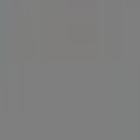
A Tiendeo a Shopfully része - ez a technológiai vállalat
világszerte újragondolja a helyi vásárlást.
Tiendeo
Tevékenységeink
Üzleti megoldások
Hírek és média