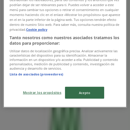
podrían dejar de ser relevantes para ti. Puedes volver a acceder a este
menú para cambiar tus opciones o retirar el consentimiento en cualquier
momento haciendo clic en el enlace «Mostrar los propósitos» que aparece
en el en la parte inferior de la página web. Tus opciones tendrán efecto
Sberbank
dentro de nuestro Sitio web. Para saber más, consulta nuestra política de
privacidad.
Cookie policy
Lövőház Utca, Budapest
Tanto nosotros como nuestros asociados tratamos los
7.6 km
datos para proporcionar:
Utilizar datos de localización geográfica precisa. Analizar activamente las
Nyitva
características del dispositivo para su identificación. Almacenar la
información en un dispositivo y/o acceder a ella. Publicidad y contenido
personalizados, medición de publicidad y contenido, investigación de
audiencia y desarrollo de servicios.
Lista de asociados (proveedores)
Sberbank
Mostrar los propósitos
Acepto
Fehér Hajó Utca, Budapest
8.4 km
Nyitva