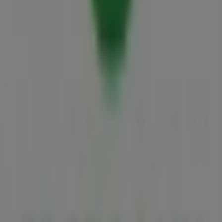
Váci Út, Budapest
10.0 km
Nyitva
Reklám