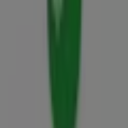
Sberbank
Frankel Leó Utca, Budapest
9.1 km
Nyitva
Sberbank