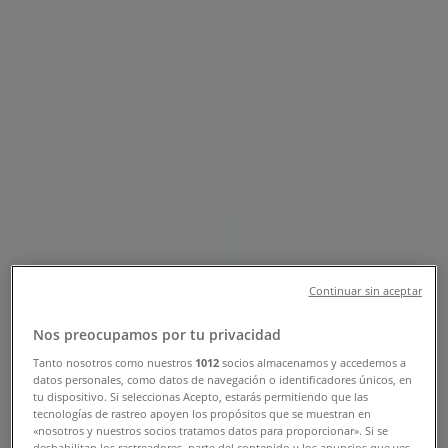
Telefonszámok , Nyitvatartás &
Címek
Tiendeo Budaörs-en
»
Bankok és szolgáltatások Kínálat Budaörsen
»
Sberbank Budaörs
»
Sberbank üzletek Budaörs
Sberbank
Continuar sin aceptar
Szabadság Út, Budaörs
Nos preocupamos por tu privacidad
141 m
Tanto nosotros como nuestros
1012
socios almacenamos y accedemos a
datos personales, como datos de navegación o identificadores únicos, en
Nyitva
tu dispositivo. Si seleccionas Acepto, estarás permitiendo que las
tecnologías de rastreo apoyen los propósitos que se muestran en
«nosotros y nuestros socios tratamos datos para proporcionar». Si se
deshabilitan los rastreadores, parte del contenido y los anuncios que ves