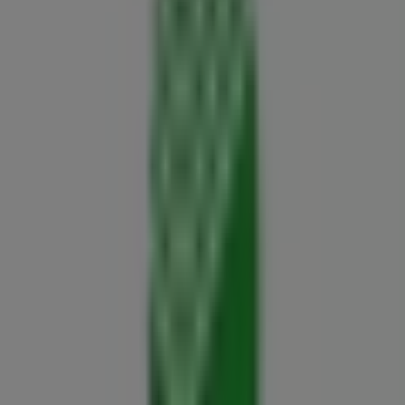
Sberbank
Rákóczi Út, Budapest
9.0 km
Nyitva
Reklám