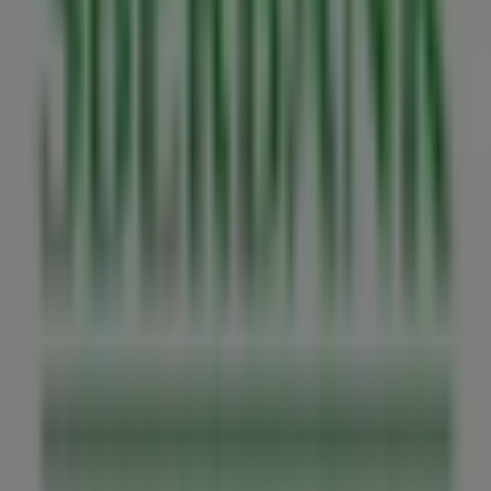
ajánlatait, valamint a hozzád legközelebbi üzletek
elhelyezkedését és részleteit
Budaörs
területén.
A Tiendeo-n nemcsak
promóciókhoz
és
kedvezményekhez férhetsz hozzá, hanem városod fizikai
üzleteiről is teljes körű információt kaphatsz. Böngészd a
Sberbank
katalógusait, keresd meg az üzleteket
Budaörs
-ben, és fedezd fel azokat a termékeket,
amelyekkel ebben a
augusztus
hónapban jelentős
összegeket takaríthatsz meg. Ezen kívül pontos
üzlethelyszíneket, nyitvatartási időket és minden fontos
részletet biztosítunk, hogy teljes vásárlási élményben
lehessen részed.
Ne hagyd ki a
Sberbank
ajánlatait
a
Budaörs
üzleteiben, és maradj naprakész a legjobb árakkal
2026
augusztus
folyamán. A Tiendeo-n mindig megtalálod a
legjobb üzleteket és vásárlási lehetőségeket
Budaörs
-
ben. Kezd el felfedezni az üzleteket és a Neked szóló
promóciókat még ma!