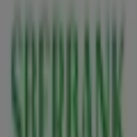
Tervezzük közzétenni a kínálatokat - Sberbank
Sberbank üzletek városai
Sberbank Budapest
Sberbank Pilisvörösvár
Sberbank Székesfehérvár
Sberbank Kecskemét
Sberbank Paks
Sberbank Győr
Sberbank Szolnok
Nézz meg több várost
A Bankok és szolgáltatások egyéb
üzletei Budaörs városában
Sberbank
Üdvözlünk a Tiendeo-nál! Ez a legjobb választás nemcsak
a legjobb
ajánlatok
,
katalógusok
és
promóciók
megtalálásához, hanem
Budaörs
legkiemelkedőbb
üzleteinek felfedezéséhez is.
2026 augusztus
hónapjában
platformunkon megismerheted a
Sberbank
legújabb