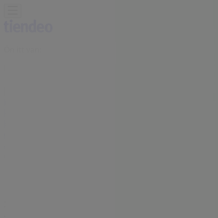
Ön itt van:
Budaörs
Featured
Hiper-Szupermarketek
Ruházat, cipők és
kiegészítők
Elektronika
Otthon, kert és
barkácsolás
Gyógyszertárak és szépség
Sport
Gyermekek
és szabadidő
Autók, motorkerékpárok és
alkatrészek
Éttermek
Bankok és szolgáltatások
Reklám
Sberbank Bankfiókok Budaörs -