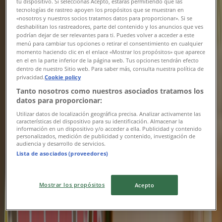
Reklám
tu dispositivo. Si seleccionas Acepto, estarás permitiendo que las
tecnologías de rastreo apoyen los propósitos que se muestran en
«nosotros y nuestros socios tratamos datos para proporcionar». Si se
deshabilitan los rastreadores, parte del contenido y los anuncios que ves
podrían dejar de ser relevantes para ti. Puedes volver a acceder a este
menú para cambiar tus opciones o retirar el consentimiento en cualquier
momento haciendo clic en el enlace «Mostrar los propósitos» que aparece
en el en la parte inferior de la página web. Tus opciones tendrán efecto
dentro de nuestro Sitio web. Para saber más, consulta nuestra política de
privacidad.
Cookie policy
Tanto nosotros como nuestros asociados tratamos los
datos para proporcionar:
Utilizar datos de localización geográfica precisa. Analizar activamente las
características del dispositivo para su identificación. Almacenar la
información en un dispositivo y/o acceder a ella. Publicidad y contenido
{"numCatalogs":0}
personalizados, medición de publicidad y contenido, investigación de
audiencia y desarrollo de servicios.
Menetrendek és címek
Lista de asociados (proveedores)
Neckermann
Mostrar los propósitos
Acepto