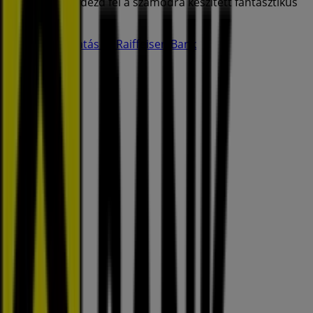
várj tovább, fedezd fel a számodra készített fantasztikus
promóciókat!
Több tájékoztatás — Raiffeisen Bank
Reklám