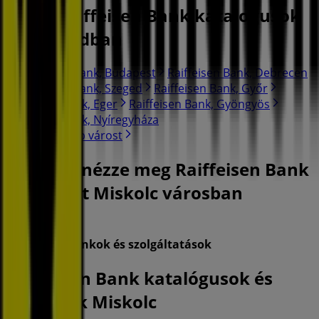
Találj Raiffeisen Bank katalogusok
a varosodban
Raiffeisen Bank, Budapest
Raiffeisen Bank, Debrecen
Raiffeisen Bank, Szeged
Raiffeisen Bank, Győr
Raiffeisen Bank, Eger
Raiffeisen Bank, Gyöngyös
Raiffeisen Bank, Nyíregyháza
Nézz meg több várost
Gyorsan nézze meg Raiffeisen Bank
ajánlatait Miskolc városban
Kategóriák:
Bankok és szolgáltatások
Raiffeisen Bank katalógusok és
ajánlatok Miskolc