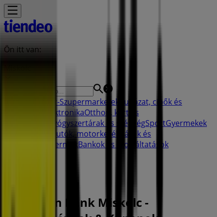
Ön itt van:
Miskolc
Featured
Hiper-Szupermarketek
Ruházat, cipők és
kiegészítők
Elektronika
Otthon, kert és
barkácsolás
Gyógyszertárak és szépség
Sport
Gyermekek
és szabadidő
Autók, motorkerékpárok és
alkatrészek
Éttermek
Bankok és szolgáltatások
Reklám
Raiffeisen Bank Miskolc -