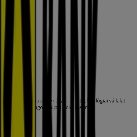
A Tiendeo a Shopfully része - ez a technológiai vállalat
világszerte újragondolja a helyi vásárlást.
Tiendeo