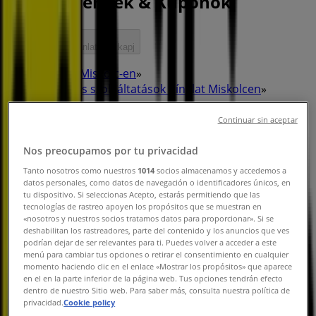
Kedvezmények & Kuponok
Kövess, hogy ajánlatokat kapj
Tiendeo Miskolc-en
»
Bankok és szolgáltatások Kínálat Miskolcen
»
Raiffeisen Bank Miskolc
Continuar sin aceptar
Gyorsan nézze meg Raiffeisen Bank
Nos preocupamos por tu privacidad
ajánlatait Miskolc városban
Tanto nosotros como nuestros
1014
socios almacenamos y accedemos a
datos personales, como datos de navegación o identificadores únicos, en
tu dispositivo. Si seleccionas Acepto, estarás permitiendo que las
tecnologías de rastreo apoyen los propósitos que se muestran en
«nosotros y nuestros socios tratamos datos para proporcionar». Si se
Kategóriák:
Bankok és szolgáltatások
deshabilitan los rastreadores, parte del contenido y los anuncios que ves
podrían dejar de ser relevantes para ti. Puedes volver a acceder a este
Tervezzük közzétenni a kínálatokat - Raiffeisen Bank
menú para cambiar tus opciones o retirar el consentimiento en cualquier
momento haciendo clic en el enlace «Mostrar los propósitos» que aparece
en el en la parte inferior de la página web. Tus opciones tendrán efecto
Reklám
dentro de nuestro Sitio web. Para saber más, consulta nuestra política de
privacidad.
Cookie policy