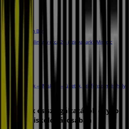
128 m
Raiffeisen Bank
Bajcsy-zsilinszky utca 2-4 (szinvapark), Miskolc
1.1 km
Zárva
Raiffeisen Bank — Miskolc — üzletek, telefonszám és hely
A Bankok és szolgáltatások egyéb
üzletei Miskolc városában