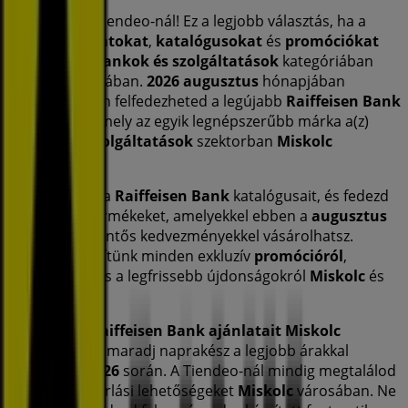
Üdvözlünk a Tiendeo-nál! Ez a legjobb választás, ha a
legjobb
ajánlatokat
,
katalógusokat
és
promóciókat
keresed a(z)
Bankok és szolgáltatások
kategóriában
Miskolc
városában.
2026 augusztus
hónapjában
platformunkon felfedezheted a legújabb
Raiffeisen Bank
ajánlatokat, amely az egyik legnépszerűbb márka a(z)
Bankok és szolgáltatások
szektorban
Miskolc
területén.
Tekintsd meg a
Raiffeisen Bank
katalógusait, és fedezd
fel azokat a termékeket, amelyekkel ebben a
augusztus
hónapban jelentős kedvezményekkel vásárolhatsz.
Emellett értesítünk minden exkluzív
promócióról
,
kiárusításról és a legfrissebb újdonságokról
Miskolc
és
környékén.
Ne hagyd ki
Raiffeisen Bank
ajánlatait
Miskolc
városában, és maradj naprakész a legjobb árakkal
augusztus 2026
során. A Tiendeo-nál mindig megtalálod
a legjobb vásárlási lehetőségeket
Miskolc
városában. Ne