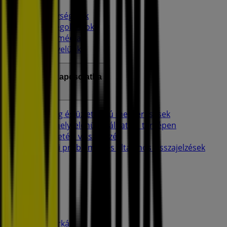
Tevékenységeink
Üzleti megoldások
Hírek és média
Dolgozz velünk
Lépj velünk kapcsolatba
Marketing és üzleti célú megkeresések
Az üzlet helytelenül található a térképen
Heti hirdetési visszajelzés
Technikai problémák és általános visszajelzések
Lista
Márkák
Helyi márkák