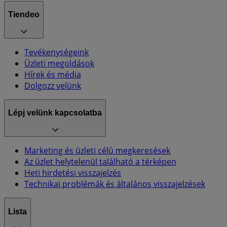
Tiendeo
Tevékenységeink
Üzleti megoldások
Hírek és média
Dolgozz velünk
Lépj velünk kapcsolatba
Marketing és üzleti célú megkeresések
Az üzlet helytelenül található a térképen
Heti hirdetési visszajelzés
Technikai problémák és általános visszajelzések
Lista