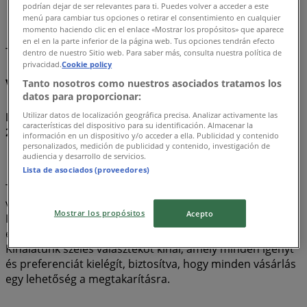
podrían dejar de ser relevantes para ti. Puedes volver a acceder a este
menú para cambiar tus opciones o retirar el consentimiento en cualquier
Fortnite
momento haciendo clic en el enlace «Mostrar los propósitos» que aparece
en el en la parte inferior de la página web. Tus opciones tendrán efecto
Tervezzük közzétenni a kínálatokat - Fortnite
dentro de nuestro Sitio web. Para saber más, consulta nuestra política de
privacidad.
Cookie policy
Valami, ami érdekelhet - Fortnite
Tanto nosotros como nuestros asociados tratamos los
datos para proporcionar:
Fedezd fel a legjobb Fortnite ajánlatokat augusztus
Utilizar datos de localización geográfica precisa. Analizar activamente las
características del dispositivo para su identificación. Almacenar la
2026-ban!
información en un dispositivo y/o acceder a ella. Publicidad y contenido
personalizados, medición de publicidad y contenido, investigación de
audiencia y desarrollo de servicios.
Lista de asociados (proveedores)
Tudjuk, hogy mennyire fontos maximálisan kihasználni a
vásárlásokat. Éppen ezért gondosan válogattuk ki a
Mostrar los propósitos
Acepto
Fortnite ajánlatokat, hogy kiváló minőségű termékeket
élvezhess, anélkül hogy túllépnéd a költségvetést.
Kínálatunk széles választékot kínál, amely minden igényt
és preferenciát kielégít, biztosítva, hogy minden vásárlás
egy lehetőség a megtakarításra.